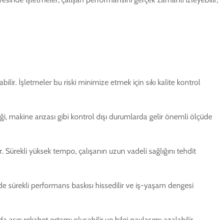
ir. İşletmeler bu riski minimize etmek için sıkı kalite kontrol
i, makine arızası gibi kontrol dışı durumlarda gelir önemli ölçüde
ir. Sürekli yüksek tempo, çalışanın uzun vadeli sağlığını tehdit
de sürekli performans baskısı hissedilir ve iş-yaşam dengesi
aşırı rekabet ortamı oluşabilir ve bilgi paylaşımı azalabilir.