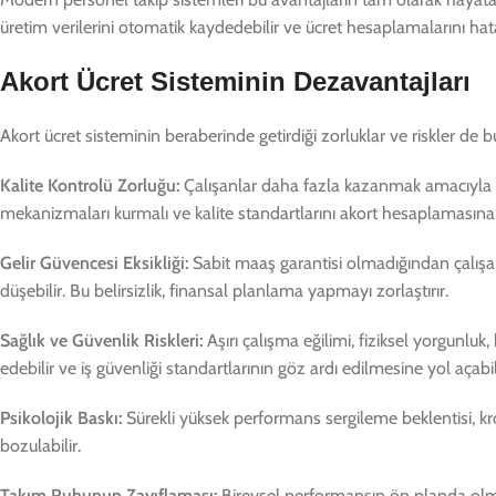
üretim verilerini otomatik kaydedebilir ve ücret hesaplamalarını hatas
Akort Ücret Sisteminin Dezavantajları
Akort ücret sisteminin beraberinde getirdiği zorluklar ve riskler de 
Kalite Kontrolü Zorluğu:
Çalışanlar daha fazla kazanmak amacıyla üre
mekanizmaları kurmalı ve kalite standartlarını akort hesaplamasına 
Gelir Güvencesi Eksikliği:
Sabit maaş garantisi olmadığından çalışanı
düşebilir. Bu belirsizlik, finansal planlama yapmayı zorlaştırır.
Sağlık ve Güvenlik Riskleri:
Aşırı çalışma eğilimi, fiziksel yorgunluk,
edebilir ve iş güvenliği standartlarının göz ardı edilmesine yol açabil
Psikolojik Baskı:
Sürekli yüksek performans sergileme beklentisi, kr
bozulabilir.
Takım Ruhunun Zayıflaması:
Bireysel performansın ön planda olması,