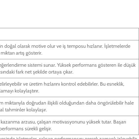
in doğal olarak motive olur ve iş temposu hızlanır. İşletmelerde
miktarı artış gösterir.
ğerlendirme sistemi sunar. Yüksek performans gösteren ile düşük
ındaki fark net şekilde ortaya çıkar.
irleyebilir ve üretim hızlarını kontrol edebilirler. Bu esneklik,
amayı kolaylaştırır.
tim miktarıyla doğrudan ilişkili olduğundan daha öngörülebilir hale
al tahminler kolaylaşır.
 kazanma arzusu, çalışan motivasyonunu yüksek tutar. Başarı
performans sürekli gelişir.
sinde işletmeler, çalışan performansını gerçek zamanlı izleyebilir,