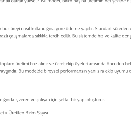
ntılı olarak yükselir. Bu model, birim başına üretimin net şekilde ölçü
nın bu süreyi nasıl kullandığına göre ödeme yapılır. Standart süreden 
azlı çalışmalarda sıklıkla tercih edilir. Bu sistemde hız ve kalite de
 toplam üretimi baz alınır ve ücret ekip üyeleri arasında önceden belir
 yaygındır. Bu modelde bireysel performansın yanı sıra ekip uyumu d
ğında işveren ve çalışan için şeffaf bir yapı oluşturur.
 × Üretilen Birim Sayısı