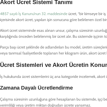
Akort Ücret Sistemi Tanımı
4857 sayılı İş Kanunu’nun 32. maddesinde
ücret, “bir kimseye bir i
içerisinde akort ücret, yapılan işin sonucuna göre belirlenen özel bi
Akort ücret sisteminde esas alınan unsur, çalışma süresinin uzunluğ
karşılığında önceden belirlenmiş bir ücret alır. Bu sistemde işçinin to
Parça başı ücret şeklinde de adlandırılan bu model, üretim süreçle
veya tarımsal faaliyetlerde toplanan her kilogram ürün, akort ücret
Ücret Sistemleri ve Akort Ücretin Kon
İş hukukunda ücret sistemlerini üç ana kategoride incelemek, akort ücr
Zamana Dayalı Ücretlendirme
Çalışma süresinin uzunluğuna göre hesaplanan bu sistemde, işçi belirli
verimliliği veya üretim miktarı doğrudan ücrete yansımaz.