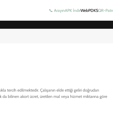
📞 Arayın
APK İndir
WebPDKS
QR-Patr
a tercih edilmektedir. Çalışanın elde ettiği geliri doğrudan
k da bilinen akort ücret, üretilen mal veya hizmet miktarına göre