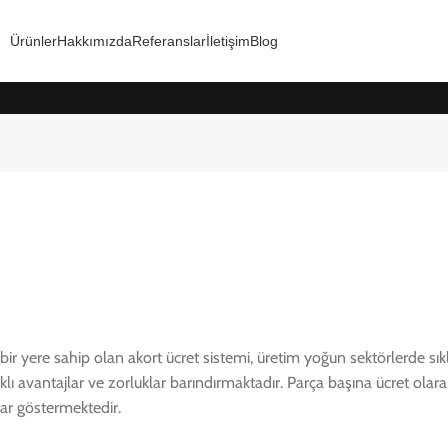
Ürünler
Hakkımızda
Referanslar
İletişim
Blog
ere sahip olan akort ücret sistemi, üretim yoğun sektörlerde sıklıkl
ı avantajlar ve zorluklar barındırmaktadır. Parça başına ücret olara
lar göstermektedir.