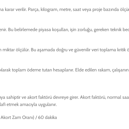
rar verilir. Parça, kilogram, metre, saat veya proje bazında ölçüm yap
lenir. Bu belirlemede piyasa koşulları, işin zorluğu, gereken teknik be
m miktar ölçülür. Bu aşamada doğru ve güvenilir veri toplama kritik 
pılarak toplam ödeme tutarı hesaplanır. Elde edilen rakam, çalışanın o
sahiptir ve akort faktörü devreye girer. Akort faktörü, normal saa
afi etmek amacıyla uygulanır.
+ Akort Zam Oranı) / 60 dakika