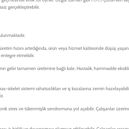
ız gerçekleştirebilir.
bulunmaktadır.
tim hızını artırdığında, ürün veya hizmet kalitesinde düşüş yaşanabil
entegre etmelidir.
n geliri tamamen üretimine bağlı kalır. Hastalık, hammadde eksikliğ
 kas-iskelet sistemi rahatsızlıkları ve iş kazalarına zemin hazırlayabil
ir.
onik stres ve tükenmişlik sendromuna yol açabilir. Çalışanlar üzerin
 iş birliği ve dayanışmayı olumsuz etkileyebilir. Çalışanlar arasında 