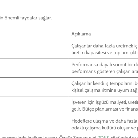
in önemli faydalar sağlar.
Açıklama
Çalışanlar daha fazla üretmek iç
üretim kapasitesi ve toplam çıktı 
Performansa dayalı somut bir de
performans gösteren çalışan aras
Çalışanlar kendi iş tempolarını bel
kişisel çalışma ritmine uyum sağl
İşveren için işgücü maliyeti, üre
gelir. Bütçe planlaması ve finans
Hedeflere ulaşma ve daha fazla
odaklı çalışma kültürü oluşur ve 
a geçmesinde kritik rol oynar. Özgür Zaman gibi
PDKS
çözümleri saye