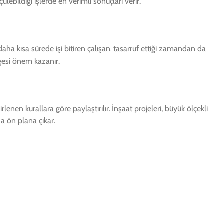
lebildiği işlerde en verimli sonuçları verir.
daha kısa sürede işi bitiren çalışan, tasarruf ettiği zamandan da
ngesi önem kazanır.
lenen kurallara göre paylaştırılır. İnşaat projeleri, büyük ölçekli
a ön plana çıkar.