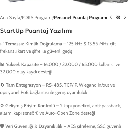
Ana Sayfa
PDKS Programı
Personel Puantaj Programı
StartUp Puantaj Yazılımı
✅
Temassız Kimlik Doğrulama
– 125 kHz & 13.56 MHz çift
frekanslı kart ve şifre ile güvenli geçiş
📊
Yüksek Kapasite
– 16.000 / 32.000 / 65.000 kullanıcı ve
32.000 olay kaydı desteği
🔄
Tam Entegrasyon
– RS-485, TCP/IP, Wiegand in/out ve
opsiyonel PoE bağlantısı ile geniş uyumluluk
⚙️
Gelişmiş Erişim Kontrolü
– 2 kapı yönetimi, anti-passback,
alarm, kapı sensörü ve Auto-Open Zone desteği
🛡️
Veri Güvenliği & Dayanıklılık
– AES şifreleme, SSC güvenli