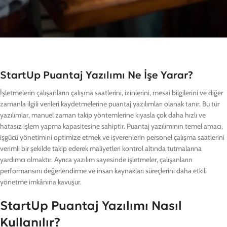
StartUp Puantaj Yazılımı Ne İşe Yarar?
İşletmelerin çalışanların çalışma saatlerini, izinlerini, mesai bilgilerini ve diğer
zamanla ilgili verileri kaydetmelerine puantaj yazılımları olanak tanır. Bu tür
yazılımlar, manuel zaman takip yöntemlerine kıyasla çok daha hızlı ve
hatasız işlem yapma kapasitesine sahiptir. Puantaj yazılımının temel amacı,
işgücü yönetimini optimize etmek ve işverenlerin personel çalışma saatlerini
verimli bir şekilde takip ederek maliyetleri kontrol altında tutmalarına
yardımcı olmaktır. Ayrıca yazılım sayesinde işletmeler, çalışanların
performansını değerlendirme ve insan kaynakları süreçlerini daha etkili
yönetme imkânına kavuşur.
StartUp Puantaj Yazılımı Nasıl
Kullanılır?