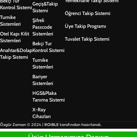
Yemekhane Takip Sistemi
Bekçi Tur
Geçiş&Takip
Kontrol Sistemi
Sistemi
Öğrenci Takip Sistemi
Turnike
Şifreli
Sistemleri
Üye Takip Programı
Passcode
Otel Kapı Kilit
Sistemleri
Tuvalet Takip Sistemi
Sistemleri
Bekçi Tur
Anahtar&Dolap
Kontrol Sistemi
Takip Sistemi
Turnike
Sistemleri
Bariyer
Sistemleri
HGS&Plaka
Tanıma Sistemi
X-Ray
Cihazları
Özgür Zaman © 2024 |
ROIBLE
tarafından hazırlandı.
Gizlilik Politikası