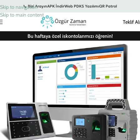
📞 Bizi Arayın
APK İndir
Web PDKS Yazılımı
QR Patrol
Skip to navigation
Skip to main content
Teklif Al
Bu haftaya özel iskontolarımızı öğrenin!