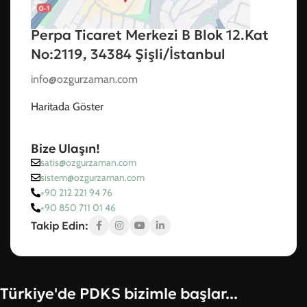
Perpa Ticaret Merkezi B Blok 12.Kat
No:2119, 34384 Şişli/İstanbul
info@ozgurzaman.com
Haritada Göster
Bize Ulaşın!
satis@ozgurzaman.com
sistem@ozgurzaman.com
+90 212 221 94 76
+90 850 711 01 46
Takip Edin:
Türkiye'de PDKS bizimle başlar...