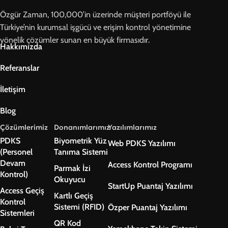
Özgür Zaman, 100,000’in üzerinde müşteri portföyü ile
Türkiye’nin kurumsal işgücü ve erişim kontrol yönetimine
yönelik çözümler sunan en büyük firmasıdır.
Hakkımızda
Referanslar
İletişim
Blog
Çözümlerimiz
Donanımlarımız
Yazılımlarımız
PDKS
Biyometrik Yüz
Web PDKS Yazılımı
(Personel
Tanıma Sistemi
Devam
Access Kontrol Programı
Parmak İzi
Kontrol)
Okuyucu
StartUp Puantaj Yazılımı
Access Geçiş
Kartlı Geçiş
Kontrol
Sistemi (RFID)
Özper Puantaj Yazılımı
Sistemleri
QR Kod