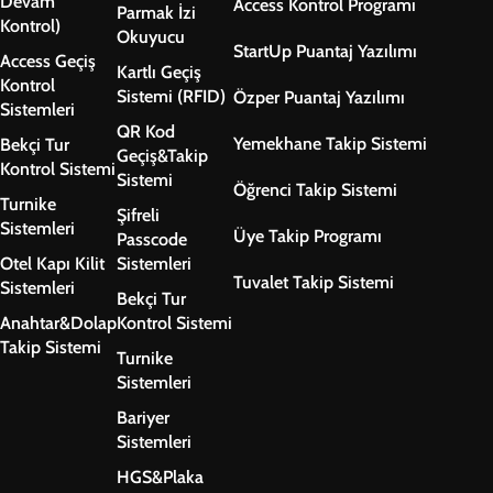
Devam
Access Kontrol Programı
Parmak İzi
Kontrol)
Okuyucu
StartUp Puantaj Yazılımı
Access Geçiş
Kartlı Geçiş
Kontrol
Sistemi (RFID)
Özper Puantaj Yazılımı
Sistemleri
QR Kod
Yemekhane Takip Sistemi
Bekçi Tur
Geçiş&Takip
Kontrol Sistemi
Sistemi
Öğrenci Takip Sistemi
Turnike
Şifreli
Sistemleri
Üye Takip Programı
Passcode
Otel Kapı Kilit
Sistemleri
Tuvalet Takip Sistemi
Sistemleri
Bekçi Tur
Anahtar&Dolap
Kontrol Sistemi
Takip Sistemi
Turnike
Sistemleri
Bariyer
Sistemleri
HGS&Plaka