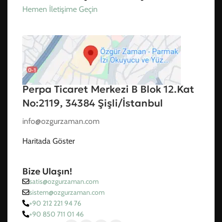
Hemen İletişime Geçin
Perpa Ticaret Merkezi B Blok 12.Kat
No:2119, 34384 Şişli/İstanbul
info@ozgurzaman.com
Haritada Göster
Bize Ulaşın!
satis@ozgurzaman.com
sistem@ozgurzaman.com
+90 212 221 94 76
+90 850 711 01 46