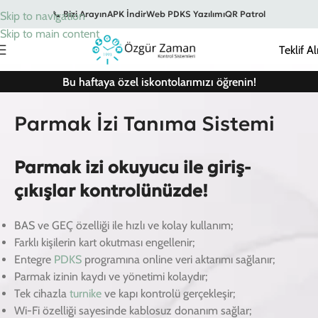
📞 Bizi Arayın
APK İndir
Web PDKS Yazılımı
QR Patrol
Skip to navigation
Skip to main content
Teklif Al
Bu haftaya özel iskontolarımızı öğrenin!
Ana Sayfa
–
Parmak İzi Okuyucu
Parmak İzi Tanıma Sistemi
Parmak izi okuyucu ile giriş-
çıkışlar kontrolünüzde!
BAS ve GEÇ özelliği ile hızlı ve kolay kullanım;
Farklı kişilerin kart okutması engellenir;
Entegre
PDKS
programına online veri aktarımı sağlanır;
Parmak izinin kaydı ve yönetimi kolaydır;
Tek cihazla
turnike
ve kapı kontrolü gerçekleşir;
Wi-Fi özelliği sayesinde kablosuz donanım sağlar;